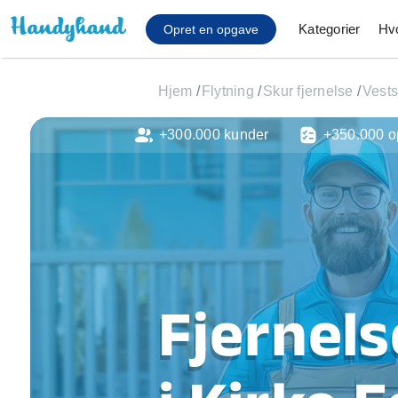
Kategorier
Hv
Opret en opgave
Hjem
/
Flytning
/
Skur fjernelse
/
Vests
+300.000 kunder
+350.000 o
Affaldsfjernelse
Afhentning af køles
Anlæg af terrasse
Cykel reparation
Flyttehjælp
Gulvlaminering
Hårde hvidevare Mon
Fjernels
Hjælp til mobil, pc, 
Installation af ildste
Møbelsamling og mo
Ophængning af lam