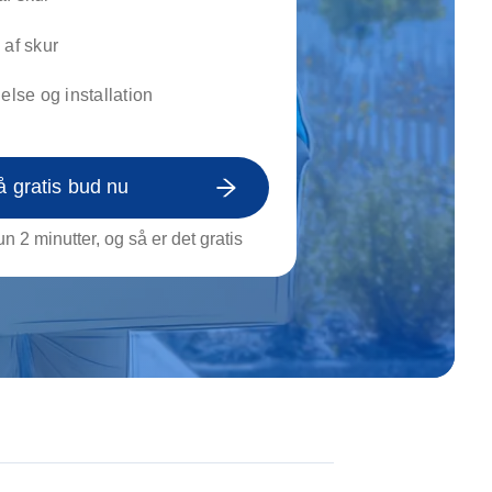
on af tagrende
rt af genstande
 af skur
ngs rengøring
nelse og installation
å gratis bud nu
n 2 minutter, og så er det gratis