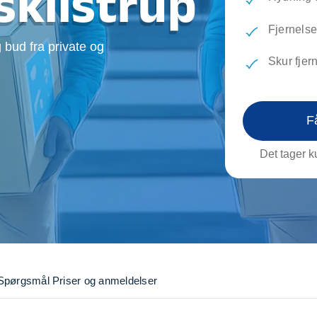
Eskilstrup
evæg
Rengøring
Reparati
Træfældning
Transpo
Fjernelse
 bud fra private og
TV installation og opsætning
Udflytni
Skur fjer
Vinduespudsning
VVS
F
Det tager ku
Spørgsmål
Priser og anmeldelser