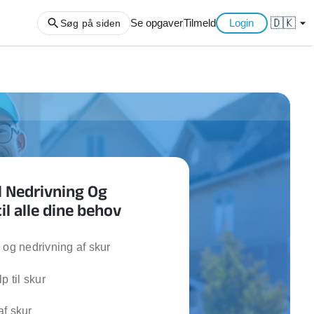
🇩🇰
arrow_drop_down
Se opgaver
Tilmeld
Login
Søg på siden
ng af haveaffald
ng af storskrald
slager
gger
l Nedrivning Og
ning
til alle dine behov
an
l hårde hvidevarer
belsamling
 og nedrivning af skur
p til skur
ng af køkken
ng af hjemme netværk
f skur