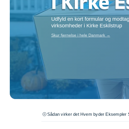
i Kirke 
Opsætning af skill
Tømrer
Udfyld en kort formular og modtag
Tunge løft
virksomheder i Kirke Eskilstrup
Underholdning
Se alle...
Skur fjernelse i hele Danmark →
Sådan virker det
Hvem byder
Eksempler