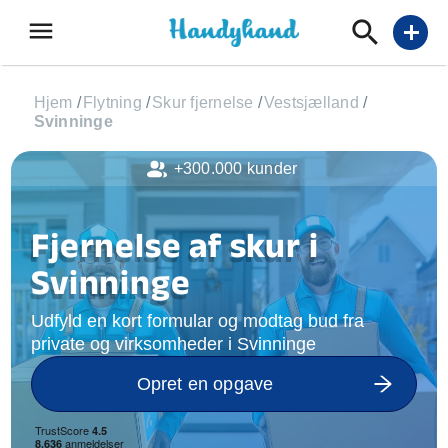
menu
add
Hjem
/
Flytning
/
Skur fjernelse
/
Vestsjælland
/
Svinninge
+300.000 kunder
Fjernelse af skur i
Svinninge
Udfyld en kort formular og modtag bud fra
private og virksomheder i Svinninge
Opret en opgave